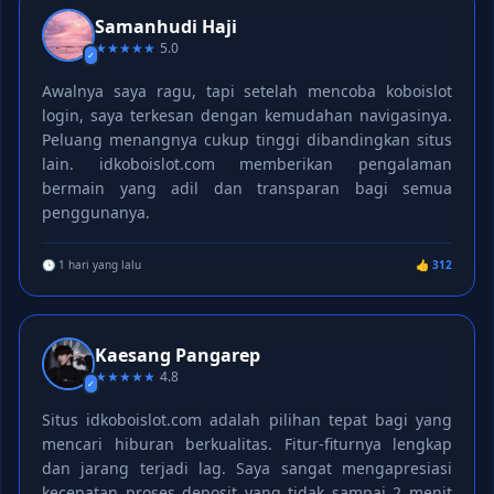
Samanhudi Haji
★★★★★
5.0
✓
Awalnya saya ragu, tapi setelah mencoba koboislot
login, saya terkesan dengan kemudahan navigasinya.
Peluang menangnya cukup tinggi dibandingkan situs
lain. idkoboislot.com memberikan pengalaman
bermain yang adil dan transparan bagi semua
penggunanya.
🕒 1 hari yang lalu
👍 312
Kaesang Pangarep
★★★★★
4.8
✓
Situs idkoboislot.com adalah pilihan tepat bagi yang
mencari hiburan berkualitas. Fitur-fiturnya lengkap
dan jarang terjadi lag. Saya sangat mengapresiasi
kecepatan proses deposit yang tidak sampai 2 menit