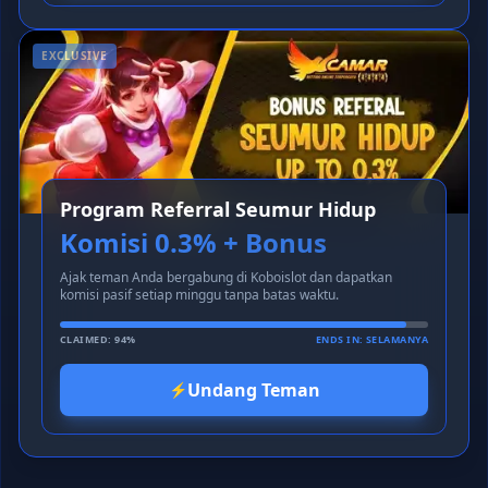
EXCLUSIVE
Program Referral Seumur Hidup
Komisi 0.3% + Bonus
Ajak teman Anda bergabung di Koboislot dan dapatkan
komisi pasif setiap minggu tanpa batas waktu.
CLAIMED: 94%
ENDS IN: SELAMANYA
Undang Teman
⚡