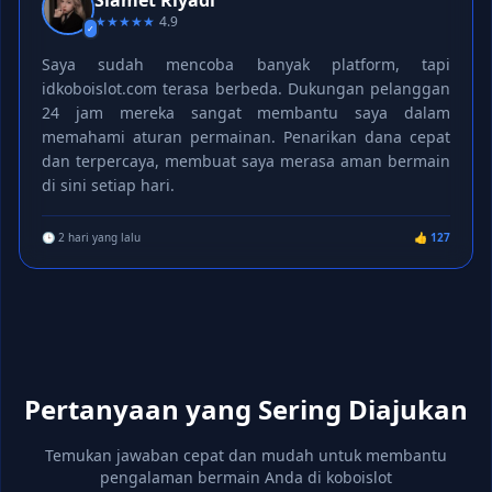
Slamet Riyadi
★★★★★
4.9
✓
Saya sudah mencoba banyak platform, tapi
idkoboislot.com terasa berbeda. Dukungan pelanggan
24 jam mereka sangat membantu saya dalam
memahami aturan permainan. Penarikan dana cepat
dan terpercaya, membuat saya merasa aman bermain
di sini setiap hari.
🕒 2 hari yang lalu
👍 127
Pertanyaan yang Sering Diajukan
Temukan jawaban cepat dan mudah untuk membantu
pengalaman bermain Anda di koboislot