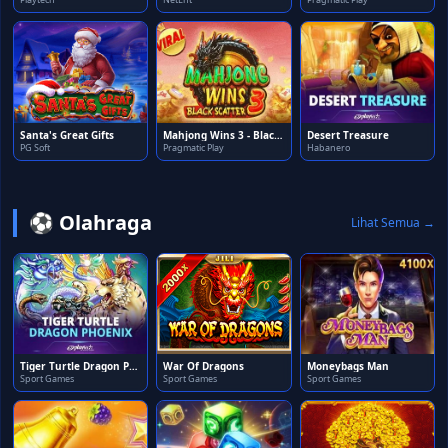
Santa's Great Gifts
Mahjong Wins 3 - Black Scatter
Desert Treasure
PG Soft
Pragmatic Play
Habanero
⚽ Olahraga
Lihat Semua →
Tiger Turtle Dragon Phoenix
Moneybags Man
War Of Dragons
Sport Games
Sport Games
Sport Games