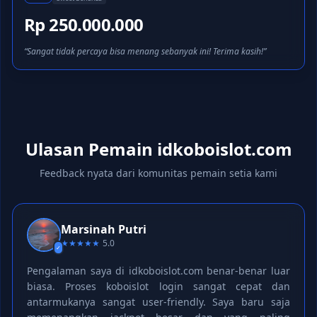
Rp 250.000.000
“Sangat tidak percaya bisa menang sebanyak ini! Terima kasih!”
Ulasan Pemain idkoboislot.com
Feedback nyata dari komunitas pemain setia kami
Marsinah Putri
★★★★★
5.0
✓
Pengalaman saya di idkoboislot.com benar-benar luar
biasa. Proses koboislot login sangat cepat dan
antarmukanya sangat user-friendly. Saya baru saja