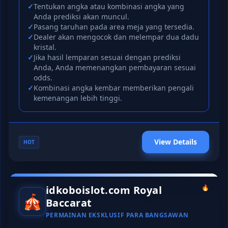
Tentukan angka atau kombinasi angka yang
Anda prediksi akan muncul.
Pasang taruhan pada area meja yang tersedia.
Dealer akan mengocok dan melempar dua dadu
kristal.
Jika hasil lemparan sesuai dengan prediksi
Anda, Anda memenangkan pembayaran sesuai
odds.
Kombinasi angka kembar memberikan pengali
kemenangan lebih tinggi.
View Details
HOT
idkoboislot.com Royal
🔥
🎪
Baccarat
PERMAINAN EKSKLUSIF PARA BANGSAWAN