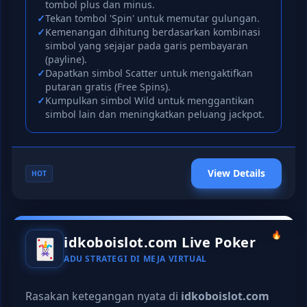
tombol plus dan minus.
Tekan tombol 'Spin' untuk memutar gulungan.
Kemenangan dihitung berdasarkan kombinasi
simbol yang sejajar pada garis pembayaran
(payline).
Dapatkan simbol Scatter untuk mengaktifkan
putaran gratis (Free Spins).
Kumpulkan simbol Wild untuk menggantikan
simbol lain dan meningkatkan peluang jackpot.
View Details
HOT
🔥
idkoboislot.com Live Poker
🃏
ADU STRATEGI DI MEJA VIRTUAL
Rasakan ketegangan nyata di
idkoboislot.com