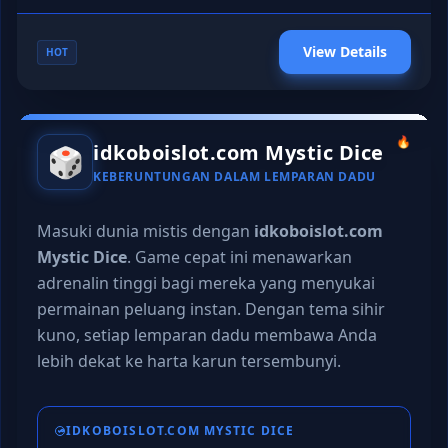
View Details
HOT
🔥
idkoboislot.com Mystic Dice
🎲
KEBERUNTUNGAN DALAM LEMPARAN DADU
Masuki dunia mistis dengan
idkoboislot.com
Mystic Dice
. Game cepat ini menawarkan
adrenalin tinggi bagi mereka yang menyukai
permainan peluang instan. Dengan tema sihir
kuno, setiap lemparan dadu membawa Anda
lebih dekat ke harta karun tersembunyi.
IDKOBOISLOT.COM MYSTIC DICE