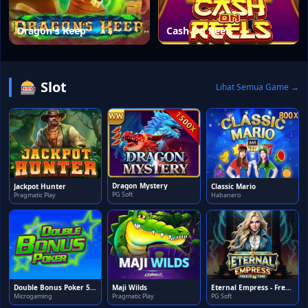
Dragon's Keep
Cash On Reels
🎰 Slot
Lihat Semua Game →
Dragon Mystery
Jackpot Hunter
Classic Mario
PG Soft
Pragmatic Play
Habanero
Double Bonus Poker 50 Hand
Maji Wilds
Eternal Empress - Freeze Time
Microgaming
Pragmatic Play
PG Soft