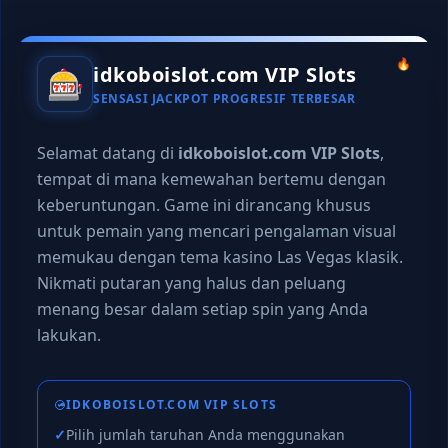
🔥
idkoboislot.com VIP Slots
🎰
SENSASI JACKPOT PROGRESIF TERBESAR
Selamat datang di
idkoboislot.com VIP Slots
,
tempat di mana kemewahan bertemu dengan
keberuntungan. Game ini dirancang khusus
untuk pemain yang mencari pengalaman visual
memukau dengan tema kasino Las Vegas klasik.
Nikmati putaran yang halus dan peluang
menang besar dalam setiap spin yang Anda
lakukan.
IDKOBOISLOT.COM VIP SLOTS
Pilih jumlah taruhan Anda menggunakan