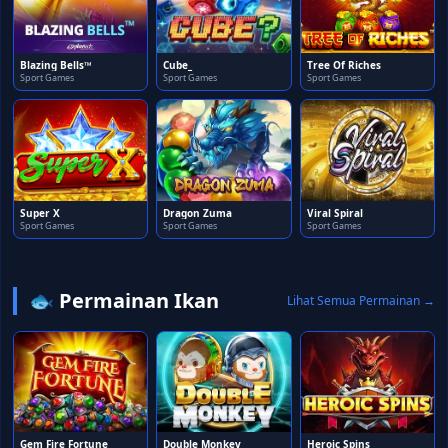
Blazing Bells™
Cube_
Tree Of Riches
Sport Games
Sport Games
Sport Games
Super X
Dragon Zuma
Viral Spiral
Sport Games
Sport Games
Sport Games
🐟 Permainan Ikan
Lihat Semua Permainan →
Gem Fire Fortune
Double Monkey
Heroic Spins