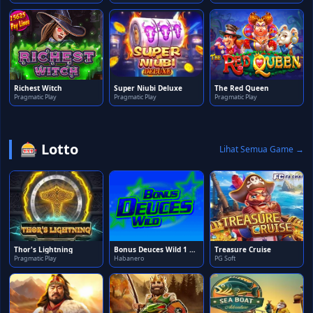
Super Niubi Deluxe
The Red Queen
Richest Witch
Pragmatic Play
Pragmatic Play
Pragmatic Play
🎰 Lotto
Lihat Semua Game →
Bonus Deuces Wild 1 Hand
Thor's Lightning
Treasure Cruise
Habanero
Pragmatic Play
PG Soft