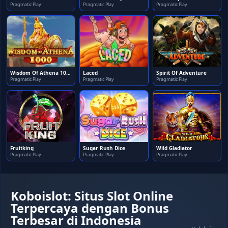
Pragmatic Play
Pragmatic Play
Pragmatic Play
Wisdom Of Athena 1000
Laced
Spirit Of Adventure
Pragmatic Play
Pragmatic Play
Pragmatic Play
Sugar Rush Dice
Wild Gladiator
Fruitking
Pragmatic Play
Pragmatic Play
Pragmatic Play
Koboislot: Situs Slot Online
Terpercaya dengan Bonus
Terbesar di Indonesia