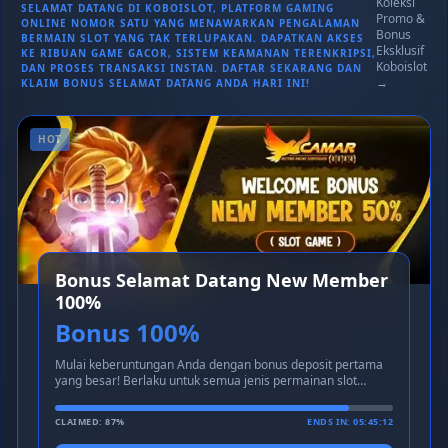
Koleksi
SELAMAT DATANG DI KOBOISLOT, PLATFORM GAMING
Promo &
ONLINE NOMOR SATU YANG MENAWARKAN PENGALAMAN
Bonus
BERMAIN SLOT YANG TAK TERLUPAKAN. DAPATKAN AKSES
Eksklusif
KE RIBUAN GAME GACOR, SISTEM KEAMANAN TERENKRIPSI,
Koboislot
DAN PROSES TRANSAKSI INSTAN. DAFTAR SEKARANG DAN
→
KLAIM BONUS SELAMAT DATANG ANDA HARI INI!
HOT
Bonus Selamat Datang New Member
100%
Bonus 100%
Mulai keberuntungan Anda dengan bonus deposit pertama
yang besar! Berlaku untuk semua jenis permainan slot
populer.
CLAIMED: 87%
ENDS IN: 05:45:12