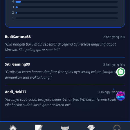
4
3
2
1
BudiSantoso88
2 hari yang lalu
“Gila banget! Baru main sebentar di Legend Of Perseus langsung dapat
Maxwin. Slot paling gacor saat ini!”
Siti_Gaming99
5 hari yang lalu
“Grafisnya keren banget dan fitur free spins-nya sering keluar. Sangat seru
dimainkan saat waktu luang.”
Andi_Hoki77
1 minggu yang lalu
“Awalnya coba-coba, ternyata benar-benar bisa WD besar. Terima kasih
idkoboislot sudah kasih game sekeren ini!”
🏠
📝
🤝
💎
🎧