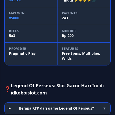
Tinggi ⚡⚡⚡⚡🌑
MAX WIN
PAYLINES
x5000
243
REELS
MIN BET
5x3
Rp 200
PROVIDER
FEATURES
Pragmatic Play
Free Spins, Multiplier,
Wilds
Legend Of Perseus: Slot Gacor Hari Ini di
❓
idkoboislot.com
Berapa RTP dari game Legend Of Perseus?
▼