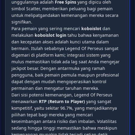
unggulannya adalah
Free Spins
yang dipicu oleh
simbol Scatter, memberikan peluang bagi pemain
untuk melipatgandakan kemenangan mereka secara
signifikan.
Para pemain yang sering mencari
koboislot
dan
melakukan
koboislot login
tahu bahwa kenyamanan
dan kecepatan akses adalah kunci utama dalam
bermain. Itulah sebabnya Legend Of Perseus sangat
digemari di platform kami; integrasi sistem yang
mulus memastikan tidak ada lag saat Anda mengejar
jackpot besar. Dengan antarmuka yang ramah
pengguna, baik pemain pemula maupun profesional
dapat dengan mudah mengoperasikan kontrol
permainan dan mengatur taruhan mereka.
Dari sisi potensi kemenangan, Legend Of Perseus
menawarkan
RTP (Return to Player)
yang sangat
kompetitif, yaitu sekitar 96.7%, yang menjadikannya
pilihan tepat bagi mereka yang mencari
keseimbangan antara risiko dan imbalan. Volatilitas
sedang hingga tinggi memastikan bahwa meskipun
kemenangan mungkin tidak terjadi setiap detik,