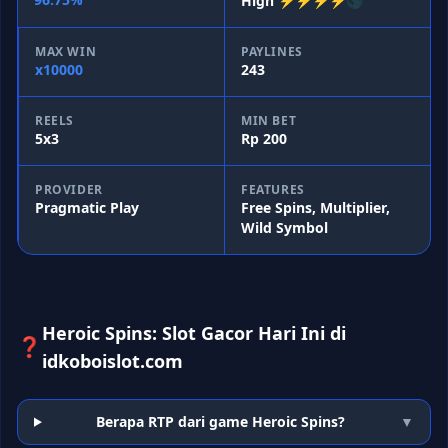
High ⚡⚡⚡⚡🌑
MAX WIN
PAYLINES
x10000
243
REELS
MIN BET
5x3
Rp 200
PROVIDER
FEATURES
Pragmatic Play
Free Spins, Multiplier,
Wild Symbol
Heroic Spins: Slot Gacor Hari Ini di
❓
idkoboislot.com
Berapa RTP dari game Heroic Spins?
▼