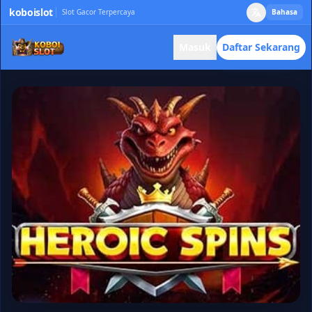
koboislot
Slot Gacor Terpercaya
Bahasa
Masuk
Daftar Sekarang