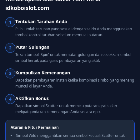
idkoboislot.com
Tentukan Taruhan Anda
1
Pilih jumlah taruhan yang sesuai dengan saldo Anda menggunakan
tombol kontrol taruhan sebelum memulai putaran.
Putar Gulungan
2
Tekan tombol 'Spin' untuk memutar gulungan dan cocokkan simbol-
simbol heroik pada garis pembayaran yang aktif.
Kumpulkan Kemenangan
3
Dapatkan pembayaran instan ketika kombinasi simbol yang menang
muncul di layar Anda.
Aktifkan Bonus
4
Dapatkan simbol Scatter untuk memicu putaran gratis dan
melipatgandakan kemenangan Anda secara epik.
Aturan & Fitur Permainan
Simbol Wild menggantikan semua simbol kecuali Scatter untuk