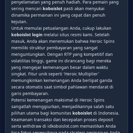
penyelamatan yang penuh hadiah. Para pemain yang
sering mencari
koboislot
pasti akan menyukai
dinamika permainan ini yang cepat dan penuh
kejutan.
Untuk memulai petualangan Anda, cukup lakukan
koboislot login
melalui situs resmi kami. Setelah
masuk, Anda akan menemukan bahwa Heroic Spins
memiliki struktur pembayaran yang sangat
menguntungkan. Dengan RTP yang kompetitif dan
volatilitas tinggi, game ini dirancang bagi mereka
yang mengejar kemenangan besar dalam waktu
singkat. Fitur unik seperti 'Heroic Multiplier'
memungkinkan kemenangan Anda berlipat ganda
secara otomatis saat simbol pahlawan mendarat di
garis pembayaran.
Potensi kemenangan maksimal di Heroic Spins
sangatlah menggiurkan, menjadikannya salah satu
pilihan utama bagi komunitas
koboislot
di Indonesia.
Keamanan transaksi dan kecepatan proses deposit
serta withdraw di idkoboislot.com memastikan Anda
bisa fokus sepenuhnya pada strategi permainan Anda