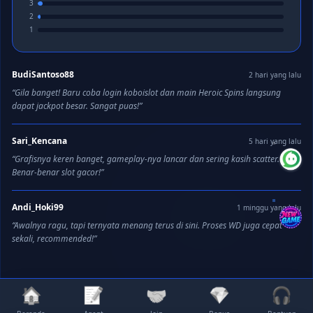
3
2
1
BudiSantoso88
2 hari yang lalu
“Gila banget! Baru coba login koboislot dan main Heroic Spins langsung
dapat jackpot besar. Sangat puas!”
Sari_Kencana
5 hari yang lalu
“Grafisnya keren banget, gameplay-nya lancar dan sering kasih scatter.
Benar-benar slot gacor!”
Andi_Hoki99
1 minggu yang lalu
“Awalnya ragu, tapi ternyata menang terus di sini. Proses WD juga cepat
sekali, recommended!”
🏠
📝
🤝
💎
🎧