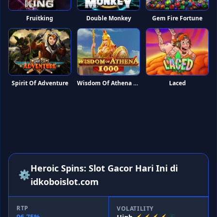
Double Monkey
Gem Fire Fortune
Fruitking
Spirit Of Adventure
Wisdom Of Athena 1000
Laced
Heroic Spins: Slot Gacor Hari Ini di
⚙️
idkoboislot.com
RTP
VOLATILITY
96.75%